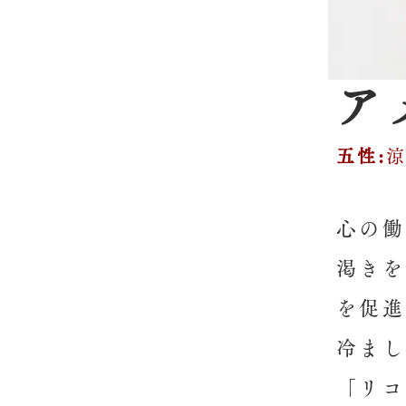
ア
五性:
心の働
渇きを
を促進
冷まし
「リコ