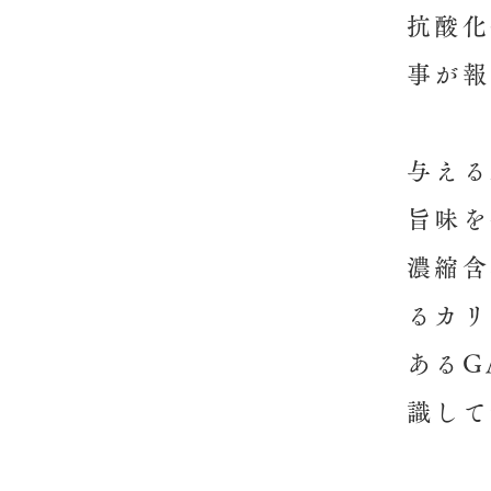
抗酸化
事が報
与える
旨味を
濃縮含
るカリ
あるG
識して