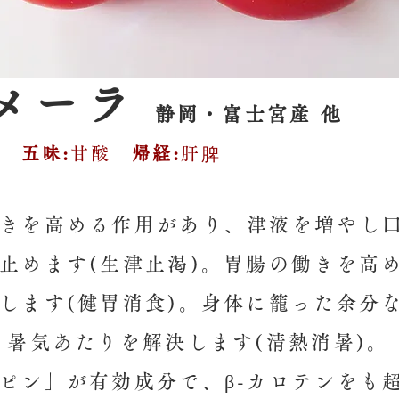
メーラ
静岡・富士宮産 他
涼
五味:
甘酸
帰経:
肝脾
きを高める作用があり、津液を増やし
止めます(生津止渇)。胃腸の働きを高め
します(健胃消食)。身体に籠った余分
 暑気あたりを解決します(清熱消暑)。
ピン」が有効成分で、β-カロテンをも