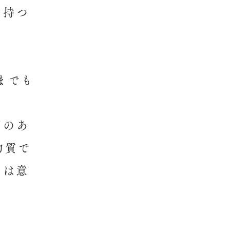
を持つ
までも
用のあ
物質で
には意