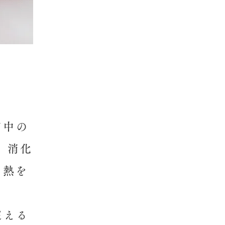
口中の
 消化
な熱を
超える