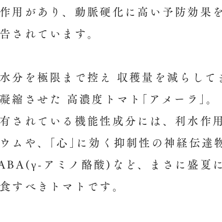
作用があり、動脈硬化に高い予防効果
告されています。
水分を極限まで控え 収穫量を減らして
凝縮させた 高濃度トマト｢アメーラ｣。
有されている機能性成分には、利水作
ウムや、｢心｣に効く抑制性の神経伝達
ABA(γ-アミノ酪酸)など、まさに盛夏
食すべきトマトです。