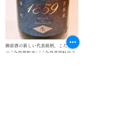
御前酒の新しい代表銘柄。こだわり
の ｢全量雄町米｣と｢全量菩提酛仕込
み｣
(岡山)
地酒一覧に戻る