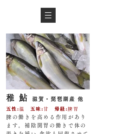
稚 鮎
滋賀・琵琶湖産 他
五性:
温
五味:
甘
帰経:
脾胃
脾の働きを高める作用があり
ます。補陰開胃の働きで体の
渇きを補い 食欲も回復させて