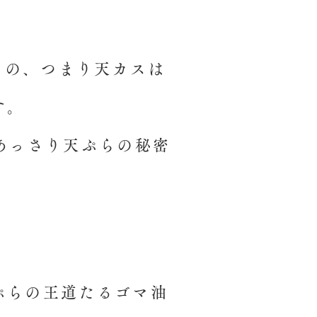
もの、つまり天カスは
す。
あっさり天ぷらの秘密
ぷらの王道たるゴマ油