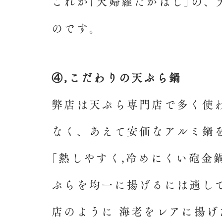
これが｢天婦羅たかはし｣の、
のです。
④,こだわりの天ぷら鍋
弊店は天ぷら専門店で多く使
なく、あえて安価なアルミ鍋
｢熱しやすく,
冷めにくい砲金
ぷらを均一に揚げるには適し
店のように 海老をレアに揚げ