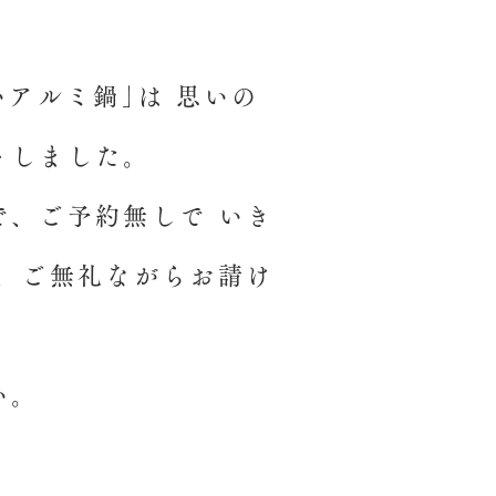
いアルミ鍋｣は 思いの
トしました。
で、ご予約無しで いき
、ご無礼ながら
お請け
い。