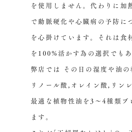
を使用しません。代わりに加
で動脈硬化や心臓病の予防に
を心掛けています。それは食材
を100%活かす為の選択でも
弊店では その日の湿度や油
リノール酸,オレイン酸,リン
最適な植物性油を3～4種類ブ
ます。