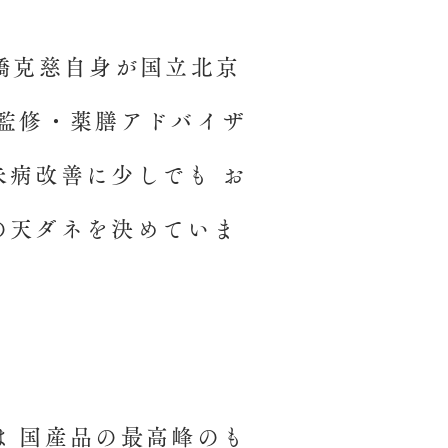
橋克慈自身が国立北京
院監修・薬膳アドバイザ
未病改善に少しでも お
の天ダネを決めていま
は 国産品の最高峰のも