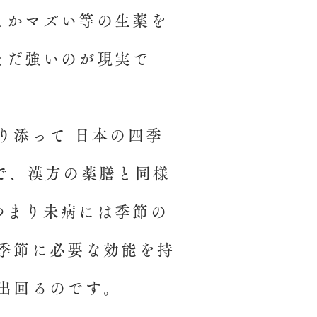
とかマズい等の生薬を
まだ強いのが現実で
り添って 日本の四季
で、漢方の薬膳と同様
つまり未病には季節の
の季節に必要な効能を持
て出回るのです。