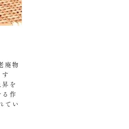
老廃物
ます
上昇を
せる作
れてい