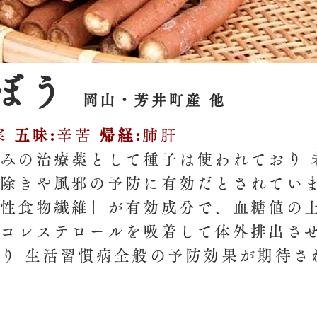
ぼう
岡山・芳井町産 他
寒
五味:
辛苦
帰経:
肺肝
みの治療薬として種子は使われており 
除きや風邪の予防に有効だとされてい
性食物繊維」が有効成分で、血糖値の
コレステロールを吸着して体外排出さ
り 生活習慣病全般の予防効果が期待さ