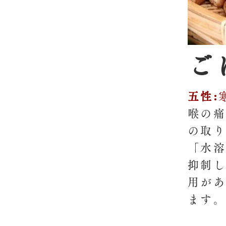
ご
五性:
喉の痛
の取り
「水溶
抑制し
用があ
ます。