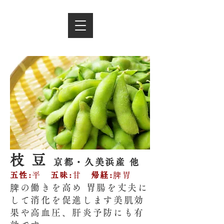
枝 豆
京都・久美浜産 他
五性:
平
五味:
甘
帰経:
脾胃
脾の働きを高め 胃腸を丈夫に
して消化を促進します美肌効
果や高血圧、肝炎予防にも有