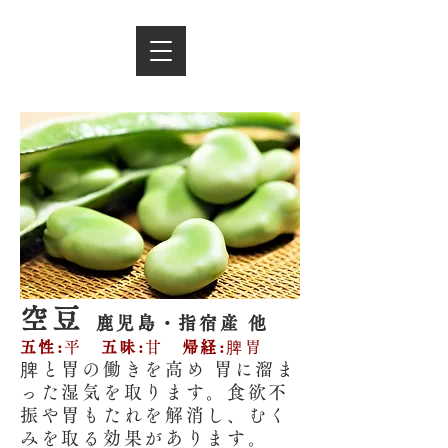
空豆
鹿児島・指宿産 他
五性:
平
五味:
甘
帰経:
脾胃
脾と胃の働きを高め 胃に溜ま
った湿気を取ります。食欲不
振や胃もたれを解消し、むく
みを取る効果があります。