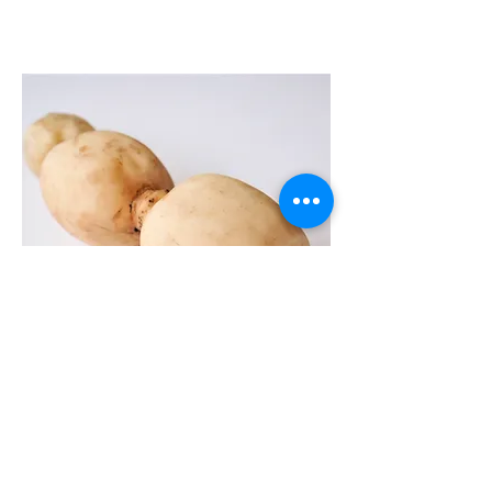
​連島れんこん厚身
揚げ
詳細を見る