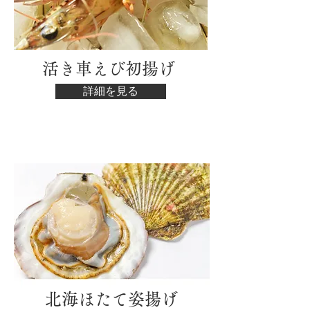
活き車えび初揚げ
詳細を見る
​北海ほたて姿揚げ